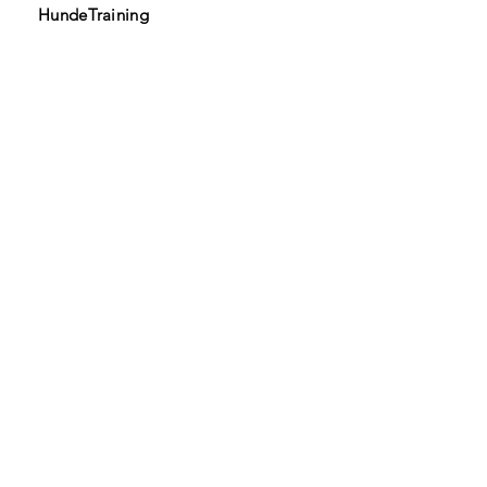
HundeTraining
HUNDE GESUND BEWEGEN
5724 Dürrenäsch​
079 351 17 53
info@hunde-gesund-bewegen.ch
Infos
Impressum
Datenschutz
AGB
Links