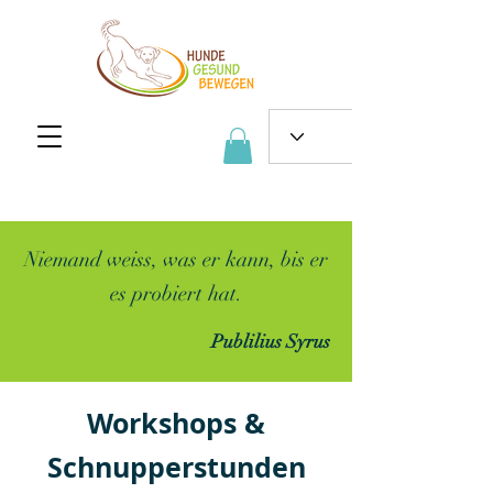
Niemand weiss, was er kann, bis er
es probiert hat.
Publilius Syrus
Workshops &
Schnupperstunden