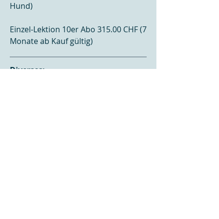
Hund)
Einzel-Lektion 10er Abo 315.00 CHF (7
Monate ab Kauf gültig)
Diverses:
AGB
Angebot Buchen